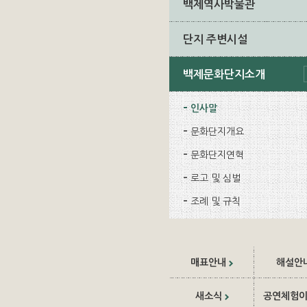
백제역사박물관
단지 주변시설
백제문화단지소개
인사말
문화단지개요
문화단지연혁
로고 및 심벌
조례 및 규칙
매표안내
해설안
새소식
공연체험