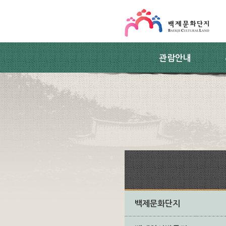
스킵네비게이션
본문 바로가기
주요메뉴 바로가기
하위메뉴 바로가기
관람안내
백제문화단지