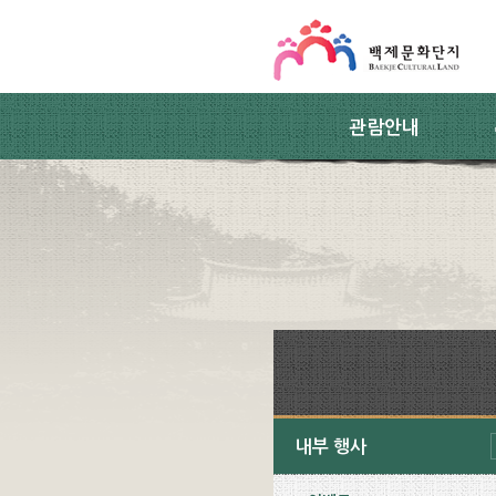
스킵네비게이션
본문 바로가기
주요메뉴 바로가기
하위메뉴 바로가기
관람안내
내부 행사