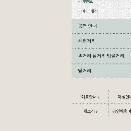
이벤트
야간 개장
공연 안내
체험거리
먹거리·살거리·입을거리
탈거리
매표안내
해설안
새소식
공연체험