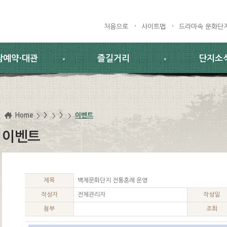
처음으로
사이트맵
드라마속 문화단
람예약·대관
즐길거리
단지소
Home
>
>
이벤트
이벤트
제목
백제문화단지 전통혼례 운영
작성자
전체관리자
작성일
첨부
조회