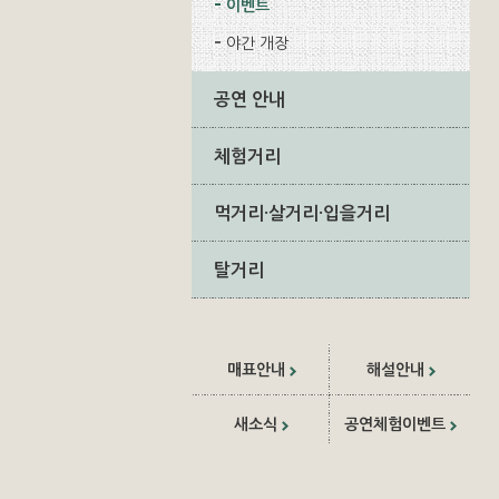
이벤트
야간 개장
공연 안내
체험거리
먹거리·살거리·입을거리
탈거리
매표안내
해설안내
새소식
공연체험이벤트