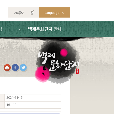
Language
VR투어
지
식
백제문화단지 안내
2021-11-15
16,110