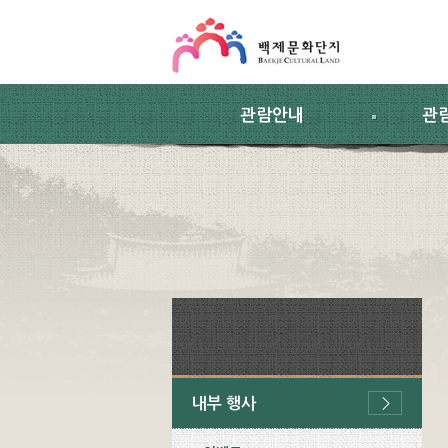
스킵네비게이션
본문 바로가기
주요메뉴 바로가기
하위메뉴 바로가기
관람안내
관
내부 행사