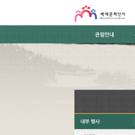
스킵네비게이션
본문 바로가기
주요메뉴 바로가기
하위메뉴 바로가기
관람안내
내부 행사