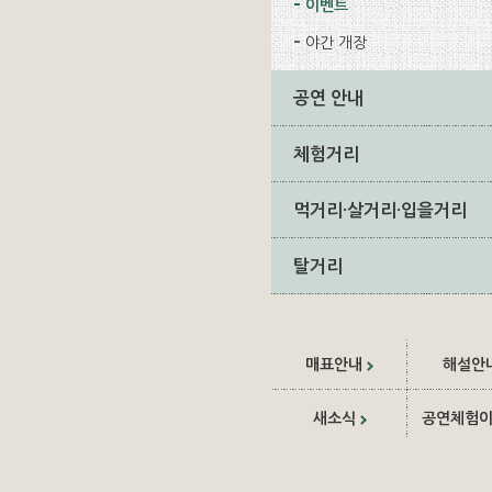
이벤트
야간 개장
공연 안내
체험거리
먹거리·살거리·입을거리
탈거리
매표안내
해설안
새소식
공연체험