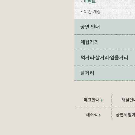
이벤트
야간 개장
공연 안내
체험거리
먹거리·살거리·입을거리
탈거리
매표안내
해설안
새소식
공연체험