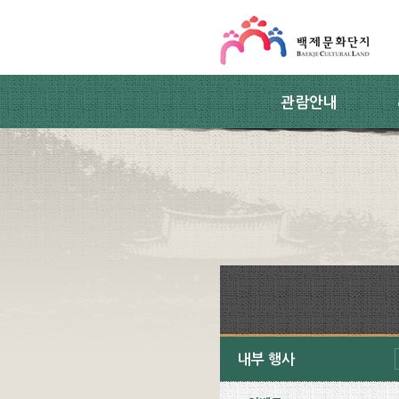
스킵네비게이션
본문 바로가기
주요메뉴 바로가기
하위메뉴 바로가기
관람안내
내부 행사