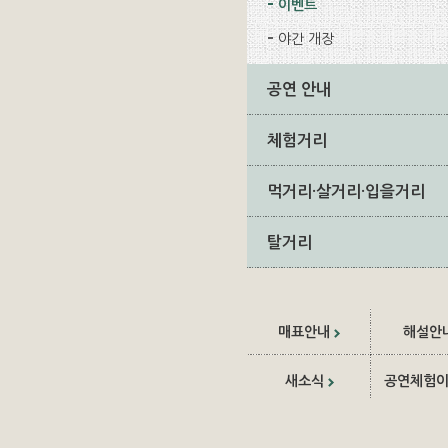
이벤트
야간 개장
공연 안내
체험거리
먹거리·살거리·입을거리
탈거리
매표안내
해설안
새소식
공연체험