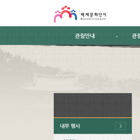
스킵네비게이션
본문 바로가기
주요메뉴 바로가기
하위메뉴 바로가기
관람안내
관
내부 행사