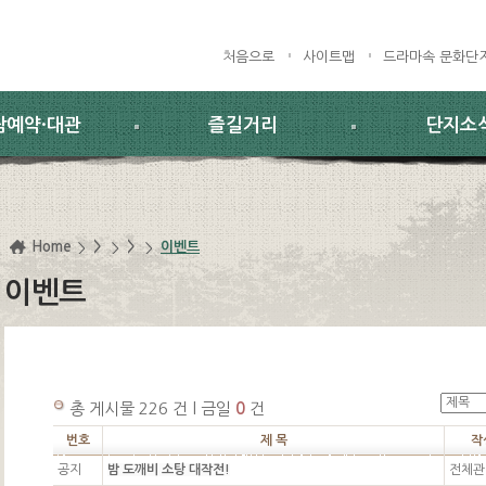
처음으로
사이트맵
드라마속 문화단
람예약·대관
즐길거리
단지소
Home
>
>
이벤트
이벤트
총 게시물 226 건 l 금일
0
건
번호
제 목
작
공지
밤 도깨비 소탕 대작전!
전체관