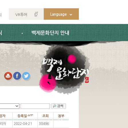
Language
VR투어
지
식
백제문화단지 안내
성자
등록일
조회
첨부
리자
2022-04-21
38496