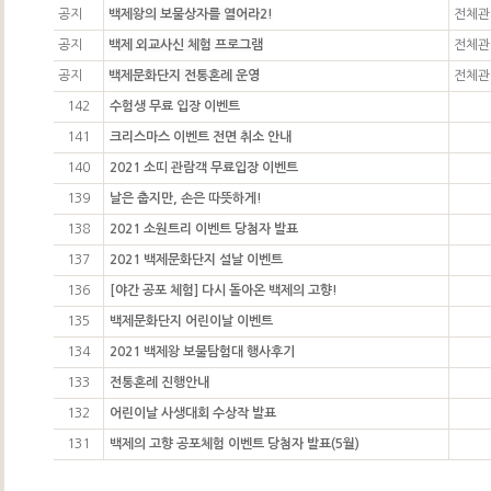
공지
백제왕의 보물상자를 열어라2!
전체관
공지
백제 외교사신 체험 프로그램
전체관
공지
백제문화단지 전통혼례 운영
전체관
142
수험생 무료 입장 이벤트
141
크리스마스 이벤트 전면 취소 안내
140
2021 소띠 관람객 무료입장 이벤트
139
날은 춥지만, 손은 따뜻하게!
138
2021 소원트리 이벤트 당첨자 발표
137
2021 백제문화단지 설날 이벤트
136
[야간 공포 체험] 다시 돌아온 백제의 고향!
135
백제문화단지 어린이날 이벤트
134
2021 백제왕 보물탐험대 행사후기
133
전통혼례 진행안내
132
어린이날 사생대회 수상작 발표
131
백제의 고향 공포체험 이벤트 당첨자 발표(5월)