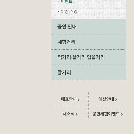
이벤트
야간 개장
공연 안내
체험거리
먹거리·살거리·입을거리
탈거리
매표안내
해설안내
새소식
공연체험이벤트