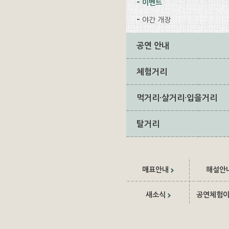
이벤트
야간 개장
공연 안내
체험거리
먹거리·살거리·입을거리
탈거리
매표안내
해설안
새소식
공연체험