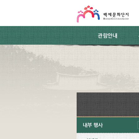
스킵네비게이션
본문 바로가기
주요메뉴 바로가기
하위메뉴 바로가기
관람안내
내부 행사