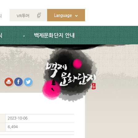
Language
VR투어
지
식
백제문화단지 안내
2023-10-06
6,494