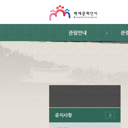
스킵네비게이션
본문 바로가기
주요메뉴 바로가기
하위메뉴 바로가기
관람안내
관
공지사항