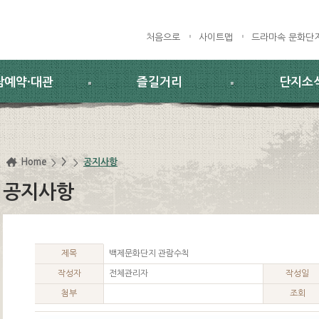
처음으로
사이트맵
드라마속 문화단
람예약·대관
즐길거리
단지소
Home
>
공지사항
공지사항
제목
백제문화단지 관람수칙
작성자
전체관리자
작성일
첨부
조회