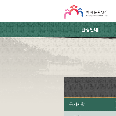
스킵네비게이션
본문 바로가기
주요메뉴 바로가기
하위메뉴 바로가기
관람안내
공지사항