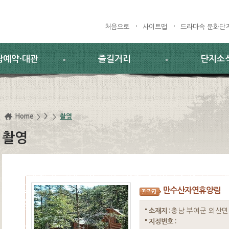
처음으로
사이트맵
드라마속 문화단
람예약·대관
즐길거리
단지소
Home
>
촬영
촬영
만수산자연휴양림
충남 부여군 외산면
소재지 :
지정번호 :