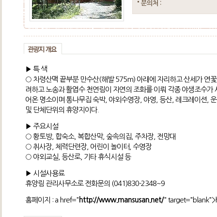
문의처 :
▶ 특 색
○ 차령산맥 끝부분 만수산(해발 575m) 아래에 자리하고 산세가 연
려하고 노송과 활엽수 천연림이 자연의 조화를 이뤄 각종 야생조수가
어온 명소이며 통나무집 숙박, 야외수영장, 야영, 등산, 레크레이션, 
및 단체단위의 휴양지이다.
▶ 주요시설
○ 황토방, 합숙소, 복합산막, 숲속의집, 주차장, 전망대
○ 취사장, 체력단련장, 어린이 놀이터, 수영장
○ 야외교실, 등산로, 기타 휴식시설 등
▶ 시설사용료
휴양림 관리사무소로 전화문의 (041)830-2348~9
홈페이지 : a href="
http://www.mansusan.net/
" target="blank"