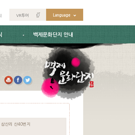
Language
VR투어
지
식
백제문화단지 안내
 삼산리 산40번지