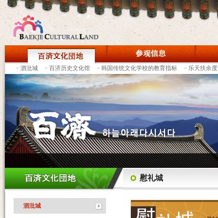
泗沘城
百济历史文化馆
韩国传统文化学校的教育指标
乐天扶余度
慰礼城
泗沘城