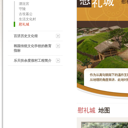
泗沘宮
守陵
古坟墓公
生活文化村
慰礼城
百济历史文化馆
韩国传统文化学校的教育
指标
乐天扶余度假村工程简介