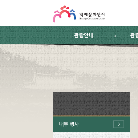
스킵네비게이션
본문 바로가기
주요메뉴 바로가기
하위메뉴 바로가기
관람안내
관
내부 행사