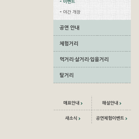
이벤트
야간 개장
공연 안내
체험거리
먹거리·살거리·입을거리
탈거리
매표안내
해설안내
새소식
공연체험이벤트