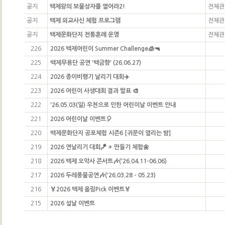
공지
백제왕의 보물상자를 열어라2!
전체관
공지
백제 외교사신 체험 프로그램
전체관
공지
백제문화단지 전통혼례 운영
전체관
226
2026 백제어린이 Summer Challenge🧊🔫
225
백제무용단 공연 '백금향' (26.06.27)
224
2026 종이비행기 날리기 대회✈️
223
2026 어린이 사생대회 결과 발표 🎨
222
'26.05.03(일) 우천으로 인한 어린이날 이벤트 안내
221
2026 어린이날 이벤트🎈
220
백제문화단지 공포체험 시즌6 [귀문이 열리는 밤]
219
2026 연날리기 대회🪁 + 만들기 체험🌼
218
2026 백제 오악사 콘서트🎶('26.04.11-06.06)
217
2026 두레풍물공연🎶('26.03.28 - 05.23)
216
🏅2026 백제 올림Pick 이벤트🏅
215
2026 설날 이벤트