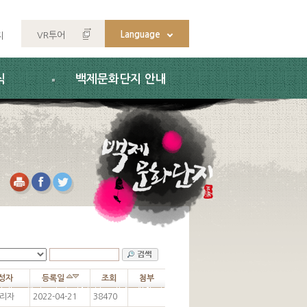
Language
VR투어
지
식
백제문화단지 안내
성자
등록일
조회
첨부
리자
2022-04-21
38470