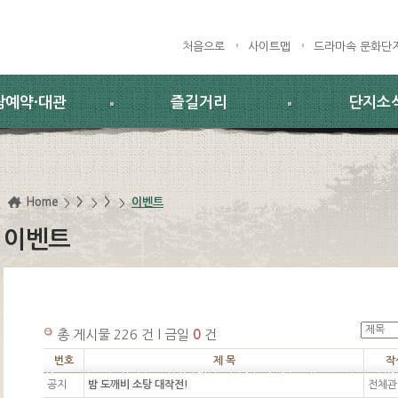
처음으로
사이트맵
드라마속 문화단
람예약·대관
즐길거리
단지소
Home
>
>
이벤트
이벤트
총 게시물 226 건 l 금일
0
건
번호
제 목
작
공지
밤 도깨비 소탕 대작전!
전체관