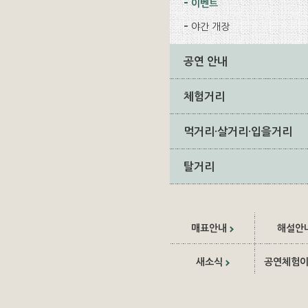
이벤트
야간 개장
공연 안내
체험거리
먹거리·살거리·입을거리
탈거리
매표안내
해설안
새소식
공연체험