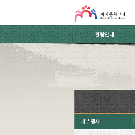
스킵네비게이션
본문 바로가기
주요메뉴 바로가기
하위메뉴 바로가기
관람안내
내부 행사